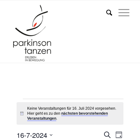
Veranstaltungen
Keine Veranstaltungen für 16. Juli 2024 vorgesehen.
für
Hier geht es zu den
nächsten bevorstehenden
Hinweis
Veranstaltungen
.
16.
Veransta
16-7-2024
Vera
Suche
Juli
Tag