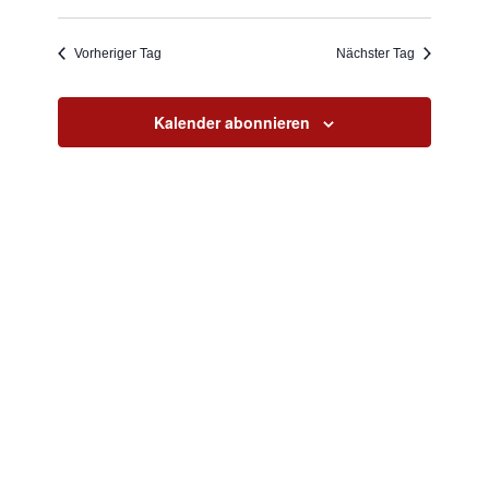
Such-
Ansi
Datum
2024
wählen.
und
Navi
Vorheriger Tag
Nächster Tag
Ansichte
Kalender abonnieren