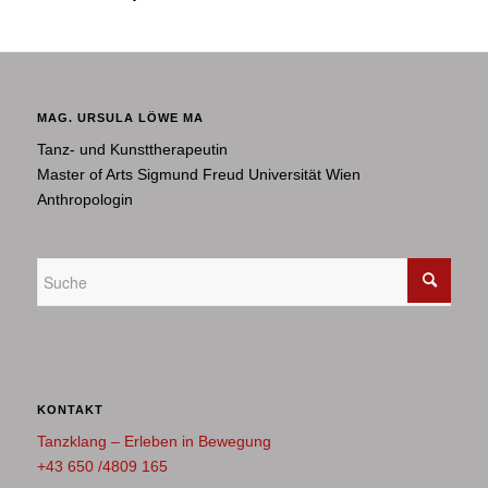
MAG. URSULA LÖWE MA
Tanz- und Kunsttherapeutin
Master of Arts Sigmund Freud Universität Wien
Anthropologin
KONTAKT
Tanzklang – Erleben in Bewegung
+43 650 /4809 165