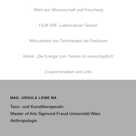
Mehr aus Wissenschaft und Forschung
FILM ORF „Lebenselixier Tanzen“
Wirksamkeit von Tanztherapie bei Parkinson
Artikel: „Die Energie zum Tanzen ist unerschöpflich“
Zusammenarbeit und Links
MAG. URSULA LÖWE MA
Tanz- und Kunsttherapeutin
Master of Arts Sigmund Freud Universität Wien
Anthropologin